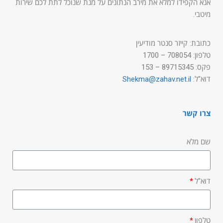
אנא הקפידו למלא את מירב הנתונים על מנת שנוכל לתת לכם שירות
מיטבי.
כתובת: קייזר סנטר מודיעין
טלפון: 708054 – 1700
פקס: 89715345 – 153
דוא"ל:
Shekma@zahav.net.il
צרו קשר
שם מלא
דוא"ל
טלפון